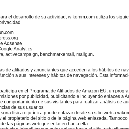
para el desarrollo de su actividad, wikomm.com utiliza los sigui
privacidad.
on.com
ress.org
le Adsense
oogle Analytics
ve
,
activecampaign, benchmarkemail, mailgun
.
s de afiliados y anunciantes que acceden a los hábitos de nave
 función a sus intereses y hábitos de navegación. Esta informaci
 participa en el Programa de Afiliados de Amazon EU, un progra
omisiones por publicidad, publicitando e incluyendo enlaces a
comportamiento de sus visitantes para realizar análisis de aud
encias de sus usuarios.
rsona física o jurídica puede enlazar desde su sitio web a wik
 el propietario del sitio o de la página web enlazada. Tampoco
s de las páginas web que enlacen hacia ella.