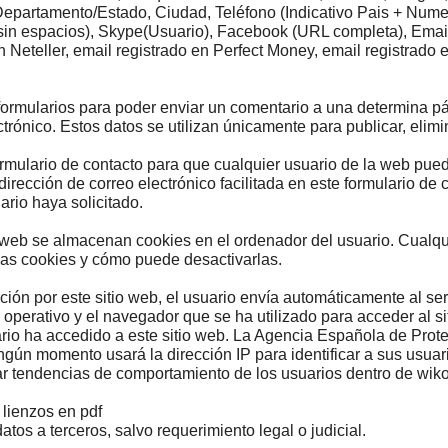
Departamento/Estado,
Ciudad,
Teléfono (Indicativo Pais + Nume
sin espacios), Skype(Usuario), Facebook (URL completa), Emai
en
Neteller,
email registrado en
Perfect Money,
email registrado 
ormularios para poder enviar un comentario a una determina pági
trónico. Estos datos se utilizan únicamente para publicar, elim
formulario de contacto para que cualquier usuario de la web pu
irección de correo electrónico facilitada en este formulario de 
ario haya solicitado.
o web se almacenan cookies en el ordenador del usuario. Cualq
las cookies y cómo puede desactivarlas.
ión por este sitio web, el usuario envía automáticamente al ser
ma operativo y el navegador que se ha utilizado para acceder al 
uario ha accedido a este sitio web. La Agencia Española de Prot
ún momento usará la dirección IP para identificar a sus usuarios
izar tendencias de comportamiento de los usuarios dentro de w
 lienzos en pdf
s a terceros, salvo requerimiento legal o judicial.