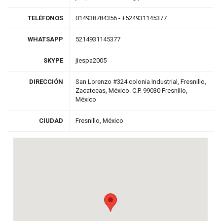
TELÉFONOS
014938784356 - +524931145377
WHATSAPP
5214931145377
SKYPE
jiespa2005
DIRECCIÓN
San Lorenzo #324 colonia Industrial, Fresnillo,
Zacatecas, México. C.P. 99030 Fresnillo,
México
CIUDAD
Fresnillo, México