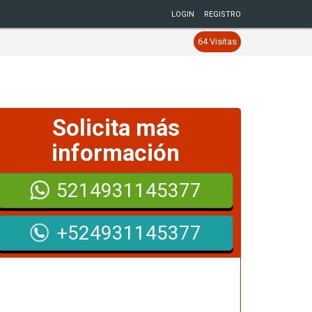
LOGIN
REGISTRO
64 Visitas
Solicita más
información
5214931145377
+524931145377